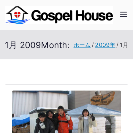
内
容
ゴ
北海
を
道の
ス
ス
教会
1月 2009
Month:
ホーム
2009年
1月
キ
の無
ッ
ペ
い未
プ
開拓
ル
地で
開拓
ハ
を進
ウ
む