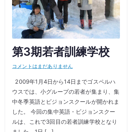
ス
第3期若者訓練学校
第
コメントはまだありません
3
2009年1月4日から14日までゴスペルハ
期
ウスでは、小グループの若者が集まり、集
若
中冬季英語とビジョンスクールが開かれま
者
訓
した。 今回の集中英語・ビジョンスクー
練
ルは、これで3回目の若者訓練学校となり
学
ました。1日 […]