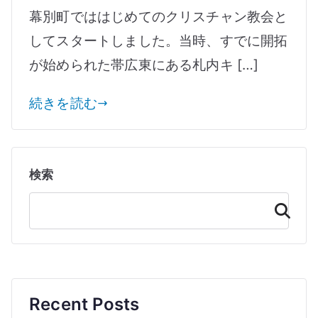
ウ
幕別町でははじめてのクリスチャン教会と
ス
してスタートしました。当時、すでに開拓
に
が始められた帯広東にある札内キ […]
つ
い
続きを読む
て
へ
の
検索
検
索
Recent Posts