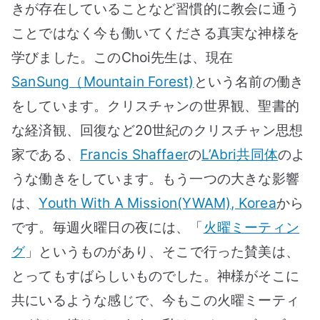
きが存在していることなど習慣的に教会に通う
ことではなく今も働いてくださる真実な神様を
学びました。このChoi先生は、現在
SanSung（Mountain Forest)
という名前の働き
をしています。クリスチャンの世界観、聖書的
な経済観、回復など20世紀のクリスチャン思想
家である、
Francis Shaffaer
の
L’Abri共同体
のよ
うな働きをしています。もう一つの大きな影響
は、
Youth With A Mission(YWAM), Korea
から
です。毎週火曜日の夜には、「
火曜ミーティン
グ
」というものがあり、そこで行った賛美は、
とってもすばらしいものでした。神様がそこに
共にいるような感じで、今もこの火曜ミーティ