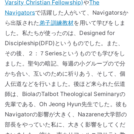
Varsity Christian Fellowship)
や
The
Navigators
で活躍した人がいて、Navigatorsか
ら出版された
弟子訓練教材
を用いて学びをしま
した。私たちが使ったのは、Designed for
Discipleship(DFD)というものでした。また、
その後、２：７Seriesというものでも学びをし
ました。聖句の暗記、毎週の小グループので分
かち合い、互いのために祈りあう、そして、個
人伝道などを行いました。後ほど来られた伝道
師は、BiolaのTalbot Theological Seminaryの
先輩である、Oh Jeong Hyun先生でした。彼も
Navigatorの影響が大きく、Nazarene大学部の
部長をやっていた私に、大きく影響をしてくだ