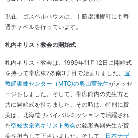
現在、ゴスペルハウスは、十勝郡浦幌町にも毎
週チャペルを行っています。
札内キリスト教会の開始式
札内キリスト教会は、1999年11月12日に開始式
を持って帯広東7条南3丁目で始まりました。
宣
教師訓練センター（MTC)の奥山実先生
がメッセ
ージをしました。そして、帯広館内の先生方と
共に開始式を持ちました。その時は、特別に賛
美は、北海道リバイバルミッションで活躍され
た
空知太栄光キリスト教会
の銘形秀則先生が賛
美を担当して下さいました。そして、
日本ナザ