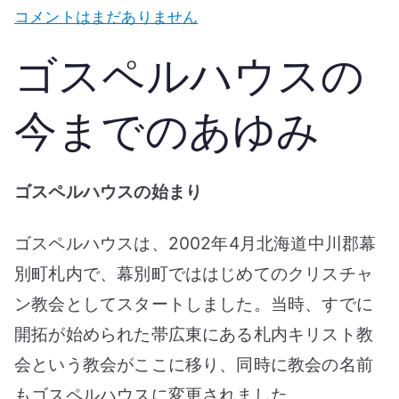
ス
ゴ
コメントはまだありません
ス
ゴスペルハウスの
ペ
ル
今までのあゆみ
ハ
ウ
ス
ゴスペルハウスの始まり
に
つ
ゴスペルハウスは、2002年4月北海道中川郡幕
い
別町札内で、幕別町でははじめてのクリスチャ
て
ン教会としてスタートしました。当時、すでに
へ
開拓が始められた帯広東にある札内キリスト教
の
会という教会がここに移り、同時に教会の名前
もゴスペルハウスに変更されました。