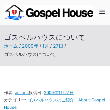
内
容
ゴ
北海
を
道の
ス
ス
教会
ゴスペルハウスについて
キ
の無
ッ
ホーム
2009年
1月
27日
ペ
い未
プ
ゴスペルハウスについて
開拓
ル
地で
開拓
ハ
を進
ウ
む
作者:
asiams
投稿日:
2009年1月27日
カテゴリー:
ゴスペルハウスのご紹介 About Gospel
House