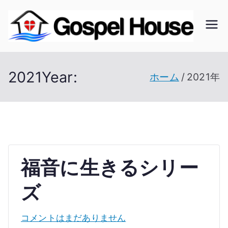
内
容
ゴ
北海
を
道の
ス
ス
教会
2021
Year:
ホーム
2021年
キ
の無
ッ
ペ
い未
プ
開拓
ル
地で
開拓
ハ
福音に生きるシリー
を進
ズ
ウ
む
福
コメントはまだありません