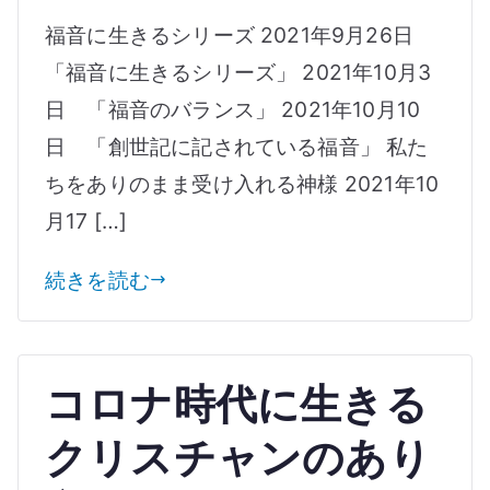
ス
音
福音に生きるシリーズ 2021年9月26日
に
「福音に生きるシリーズ」 2021年10月3
生
日 「福音のバランス」 2021年10月10
き
る
日 「創世記に記されている福音」 私た
シ
ちをありのまま受け入れる神様 2021年10
リ
月17 […]
ー
ズ
続きを読む
へ
の
コロナ時代に生きる
クリスチャンのあり