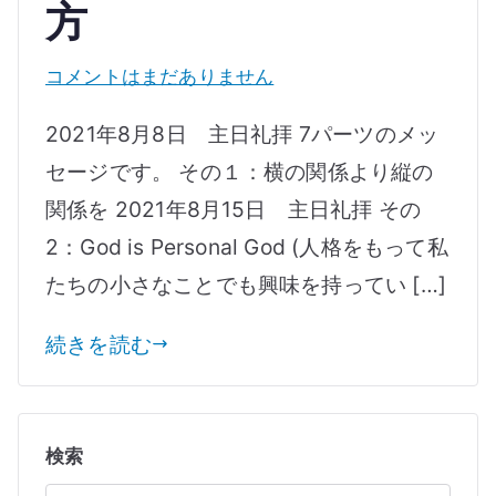
方
コ
コメントはまだありません
ロ
2021年8月8日 主日礼拝 7パーツのメッ
ナ
セージです。 その１：横の関係より縦の
時
関係を 2021年8月15日 主日礼拝 その
代
に
2：God is Personal God (人格をもって私
生
たちの小さなことでも興味を持ってい […]
き
る
続きを読む
ク
リ
ス
検索
チ