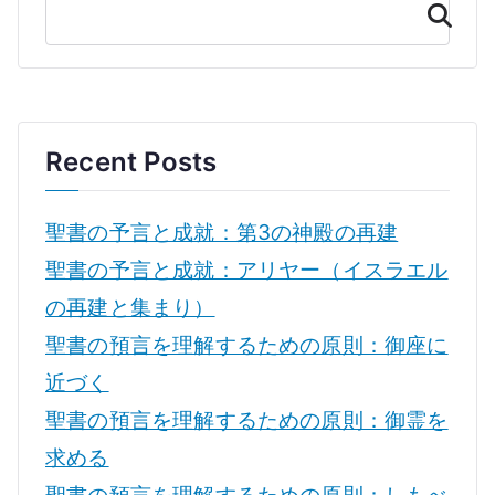
検
ャ
索
ン
の
あ
り
Recent Posts
方
へ
聖書の予言と成就：第3の神殿の再建
の
聖書の予言と成就：アリヤー（イスラエル
の再建と集まり）
聖書の預言を理解するための原則：御座に
近づく
聖書の預言を理解するための原則：御霊を
求める
聖書の預言を理解するための原則：しもべ