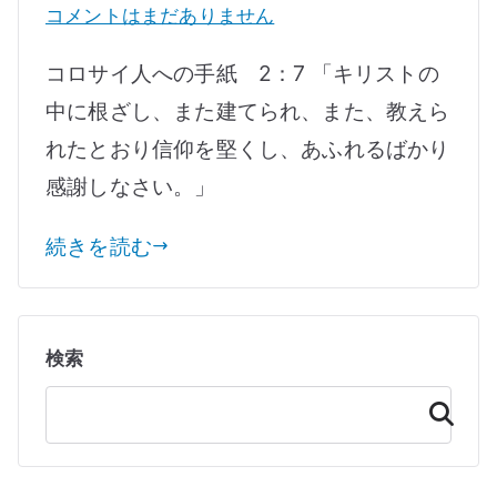
ス
教
コメントはまだありません
え
コロサイ人への手紙 2：7 「キリストの
ら
中に根ざし、また建てられ、また、教えら
れ
れたとおり信仰を堅くし、あふれるばかり
た
と
感謝しなさい。」
お
続きを読む
り
信
仰
を
検索
堅
検
く
索
し
へ