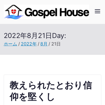
内
容
ゴ
北海
を
道の
ス
ス
教会
2022年8月21日
Day:
キ
の無
ッ
ホーム
2022年
8月
21日
ペ
い未
プ
開拓
ル
地で
開拓
ハ
を進
教えられたとおり信
ウ
む
仰を堅くし