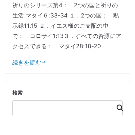
ス
祈りのシリーズ第4： 2つの国と祈りの
の
生活 マタイ６:33-34 １．2つの国： 黙
国
示録11:15 ２．イエス様のご支配の中
と
祈
で： コロサイ1:13３．すべての資源にア
り
クセスできる： マタイ28:18-20
へ
の
続きを読む
検索
検
索