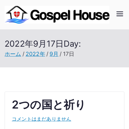
内
容
ゴ
北海
を
道の
ス
ス
教会
2022年9月17日
Day:
キ
の無
ッ
ホーム
2022年
9月
17日
ペ
い未
プ
開拓
ル
地で
開拓
ハ
を進
2つの国と祈り
ウ
む
2
コメントはまだありません
つ