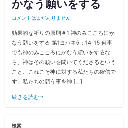
ス
かなう願いをする
効
コメントはまだありません
果
効果的な祈りの原則＃1 神のみこころにか
的
なう願いをする 第1ヨハネ5：14-15 何事
な
でも神のみこころにかなう願いをするな
祈
り
ら、神はその願いを聞いてくださるという
の
こと、これこそ神に対する私たちの確信で
原
す。私たちの願う事を神 […]
則
＃
続きを読む
1
神
の
検索