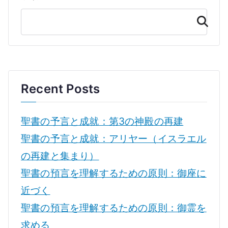
み
こ
検
索
こ
ろ
に
か
Recent Posts
な
う
聖書の予言と成就：第3の神殿の再建
願
聖書の予言と成就：アリヤー（イスラエル
い
を
の再建と集まり）
す
聖書の預言を理解するための原則：御座に
る
近づく
へ
聖書の預言を理解するための原則：御霊を
の
求める