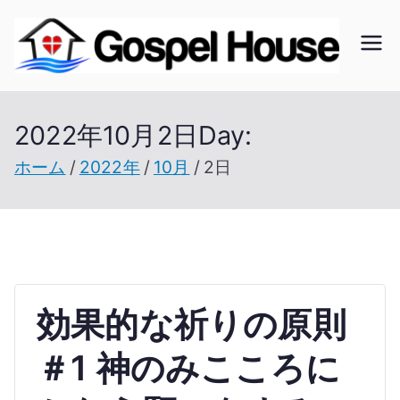
内
容
ゴ
北海
を
道の
ス
ス
教会
2022年10月2日
Day:
キ
の無
ッ
ホーム
2022年
10月
2日
ペ
い未
プ
開拓
ル
地で
開拓
ハ
を進
効果的な祈りの原則
ウ
む
＃1 神のみこころに