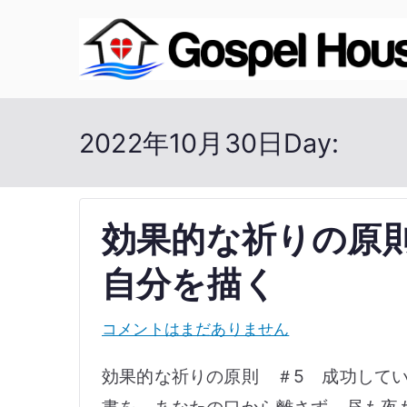
内
容
を
ス
2022年10月30日
Day:
キ
ッ
プ
効果的な祈りの原
自分を描く
効
コメントはまだありません
果
効果的な祈りの原則 ＃5 成功してい
的
書を、あなたの口から離さず、昼も夜