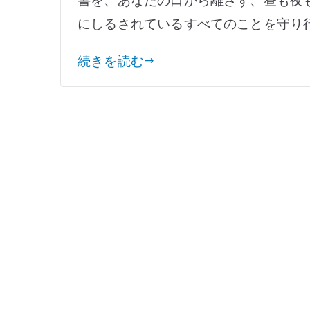
な
にしるされているすべてのことを守り行
祈
り
続きを読む
の
原
則
＃
5
成
功
し
て
い
る
自