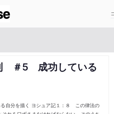
ゴスペルハウス
北海道の教会の無い未開拓地で開拓を進む
則 ＃5 成功している
る自分を描く ヨシュア記１：８ この律法の
もそれを口ずさまなければならない。そのうち