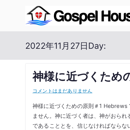
内
容
を
ス
2022年11月27日
Day:
キ
ッ
プ
神様に近づくための
神
コメントはまだありません
様
神様に近づくための原則＃1 Hebrew
に
ません。神に近づく者は、神がおられ
近
であることとを、信じなければならな
づ