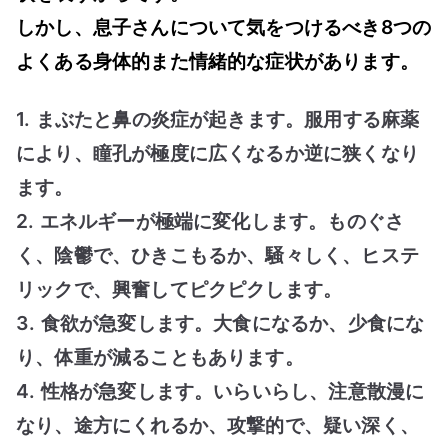
しかし、息子さんについて気をつけるべき8つの
見
よくある身体的また情緒的な症状があります。
ら
れ
1. まぶたと鼻の炎症が起きます。服用する麻薬
る
も
により、瞳孔が極度に広くなるか逆に狭くなり
の
ます。
は
2. エネルギーが極端に変化します。ものぐさ
何？
く、陰鬱で、ひきこもるか、騒々しく、ヒステ
へ
リックで、興奮してピクピクします。
の
3. 食欲が急変します。大食になるか、少食にな
り、体重が減ることもあります。
4. 性格が急変します。いらいらし、注意散漫に
なり、途方にくれるか、攻撃的で、疑い深く、