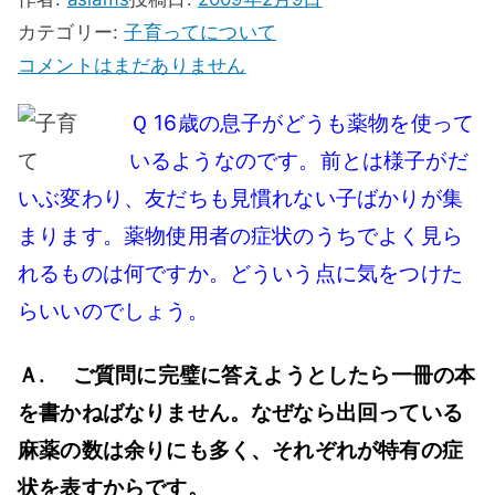
カテゴリー:
子育ってについて
薬
コメントはまだありません
物
Ｑ 16歳の息子がどうも薬物を使って
使
いるようなのです。前とは様子がだ
用
いぶ変わり、友だちも見慣れない子ばかりが集
者
の
まります。薬物使用者の症状のうちでよく見ら
症
れるものは何ですか。どういう点に気をつけた
状
らいいのでしょう。
の
う
Ａ. ご質問に完璧に答えようとしたら一冊の本
ち
を書かねばなりません。なぜなら出回っている
で
麻薬の数は余りにも多く、それぞれが特有の症
よ
状を表すからです。
く