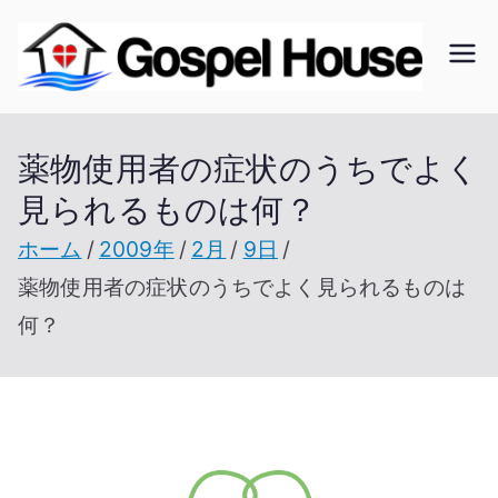
内
容
ゴ
北海
を
道の
ス
ス
教会
薬物使用者の症状のうちでよく
キ
の無
見られるものは何？
ッ
ペ
い未
プ
ホーム
2009年
2月
9日
開拓
ル
薬物使用者の症状のうちでよく見られるものは
地で
何？
開拓
ハ
を進
ウ
む