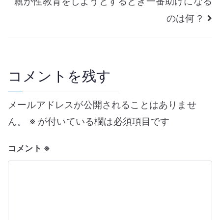
親が性教育をしようとするとき一番助けになる
ナ
のは何？
ビ
ゲ
コメントを残す
ー
メールアドレスが公開されることはありませ
シ
ん。
※
が付いている欄は必須項目です
ョ
コメント
※
ン