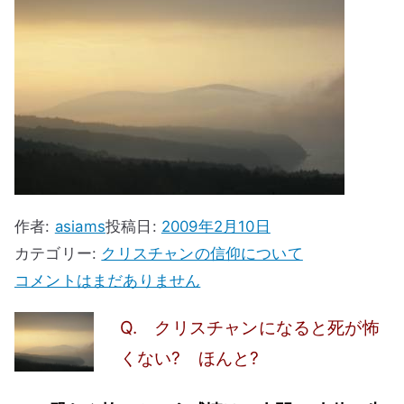
ス
作者:
asiams
投稿日:
2009年2月10日
カテゴリー:
クリスチャンの信仰について
ク
コメントはまだありません
リ
Q. クリスチャンになると死が怖
ス
くない? ほんと?
チ
ャ