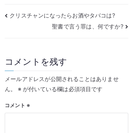
投
クリスチャンになったらお酒やタバコは?
聖書で言う罪は、何ですか?
稿
ナ
ビ
コメントを残す
ゲ
メールアドレスが公開されることはありませ
ー
ん。
※
が付いている欄は必須項目です
シ
コメント
※
ョ