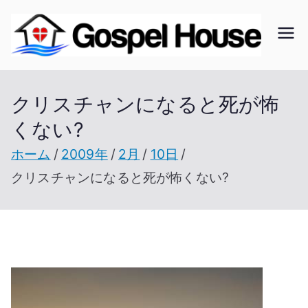
内
容
ゴ
北海
を
道の
ス
ス
教会
クリスチャンになると死が怖
キ
の無
くない?
ッ
ペ
い未
プ
ホーム
2009年
2月
10日
開拓
ル
クリスチャンになると死が怖くない?
地で
開拓
ハ
を進
ウ
む