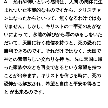
A. 恐れや怖いという感情は、人間 の肉体に生
ン
まれついた本能的なものですから、クリスチャ
に
な
ンになったからといって、無くなるわけではあ
る
りません。しかし、キリストの十字架のあがな
と
いによっ て、永遠の滅びから罪のゆるしをいた
死
だいて、天国に行く確信を持つと、死の恐れに
が
勝利できるのです。それだけではなく、天国で
怖
神との素晴らしい交わりを持 ち、先に天国に帰
く
った家族や友とも再会できるという希望を持つ
な
ことが出来ます。キリストを信じる時に、死の
い?
へ
恐怖から解放され、希望と自由と平安を得るこ
の
と が出来るのです。