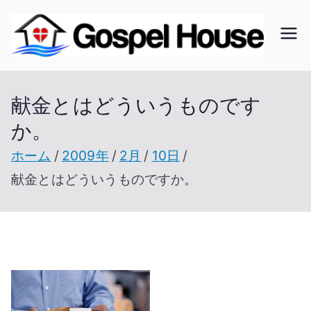
内
容
ゴ
北海
を
道の
ス
ス
教会
献金とはどういうものです
キ
の無
か。
ッ
ペ
い未
プ
ホーム
2009年
2月
10日
開拓
ル
献金とはどういうものですか。
地で
開拓
ハ
を進
ウ
む