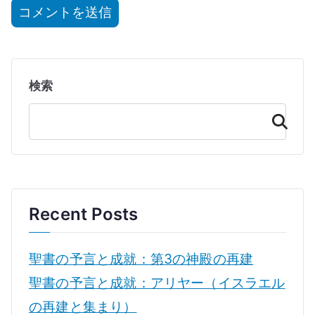
検索
検
索
Recent Posts
聖書の予言と成就：第3の神殿の再建
聖書の予言と成就：アリヤー（イスラエル
の再建と集まり）