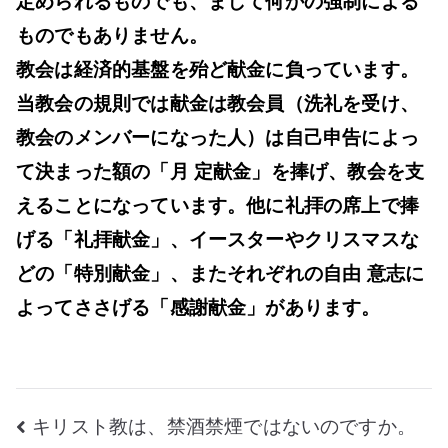
定められるものでも、まして何かの強制による
で
ものでもありません。
す
教会は経済的基盤を殆ど献金に負っています。
か。
当教会の規則では献金は教会員（洗礼を受け、
へ
教会のメンバーになった人）は自己申告によっ
の
て決まった額の「月 定献金」を捧げ、教会を支
えることになっています。他に礼拝の席上で捧
げる「礼拝献金」、イースターやクリスマスな
どの「特別献金」、またそれぞれの自由 意志に
よってささげる「感謝献金」があります。
投
キリスト教は、禁酒禁煙ではないのですか。