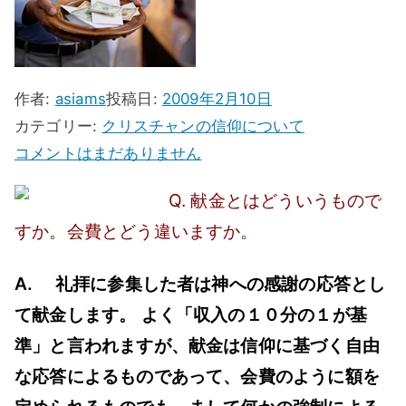
ス
作者:
asiams
投稿日:
2009年2月10日
カテゴリー:
クリスチャンの信仰について
献
コメントはまだありません
金
Q. 献金とはどういうもので
と
すか。会費とどう違いますか。
は
ど
A. 礼拝に参集した者は神への感謝の応答とし
う
て献金します。 よく「収入の１０分の１が基
い
う
準」と言われますが、献金は信仰に基づく自由
も
な応答によるものであって、会費のように額を
の