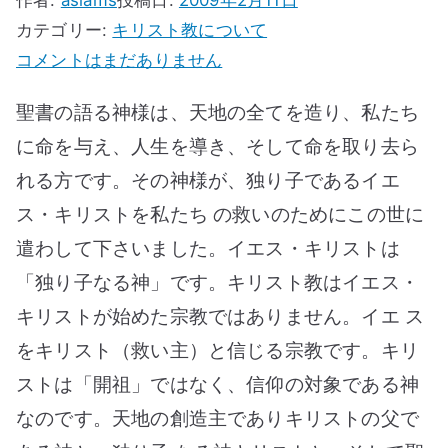
ス
カテゴリー:
キリスト教について
神
コメントはまだありません
様
聖書の語る神様は、天地の全てを造り、私たち
っ
に命を与え、人生を導き、そして命を取り去ら
て
れる方です。その神様が、独り子であるイエ
誰
で
ス・キリストを私たち の救いのためにこの世に
す
遣わして下さいました。イエス・キリストは
か。
「独り子なる神」です。キリスト教はイエス・
イ
キリストが始めた宗教ではありません。イエ ス
エ
をキリスト（救い主）と信じる宗教です。キリ
ス・
ストは「開祖」ではなく、信仰の対象である神
キ
なのです。天地の創造主でありキリストの父で
リ