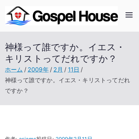
内
容
ゴ
北海
を
道の
ス
ス
教会
神様って誰ですか。イエス・
キ
の無
キリストってだれですか？
ッ
ペ
い未
プ
ホーム
2009年
2月
11日
開拓
ル
神様って誰ですか。イエス・キリストってだれ
地で
ですか？
開拓
ハ
を進
ウ
む
作者:
asiams
投稿日:
2009年2月11日