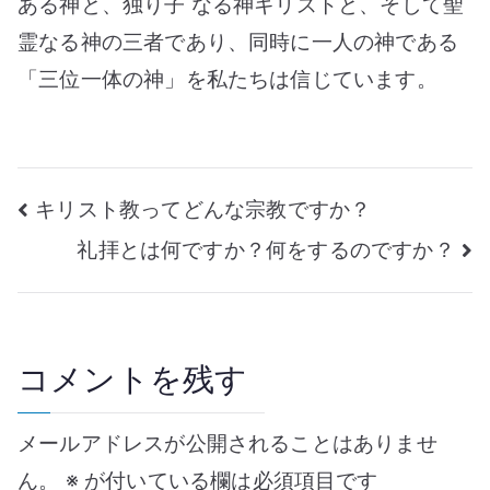
ス
ある神と、独り子 なる神キリストと、そして聖
ト
霊なる神の三者であり、同時に一人の神である
っ
「三位一体の神」を私たちは信じています。
て
だ
れ
で
投
キリスト教ってどんな宗教ですか？
す
礼拝とは何ですか？何をするのですか？
稿
か？
へ
ナ
の
ビ
コメントを残す
ゲ
メールアドレスが公開されることはありませ
ー
ん。
※
が付いている欄は必須項目です