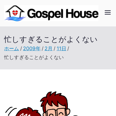
内
容
ゴ
北海
を
道の
ス
ス
教会
忙しすぎることがよくない
キ
の無
ッ
ホーム
2009年
2月
11日
ペ
い未
プ
忙しすぎることがよくない
開拓
ル
地で
開拓
ハ
を進
ウ
む