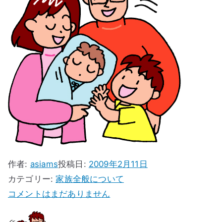
ス
作者:
asiams
投稿日:
2009年2月11日
カテゴリー:
家族全般について
忙
コメントはまだありません
し