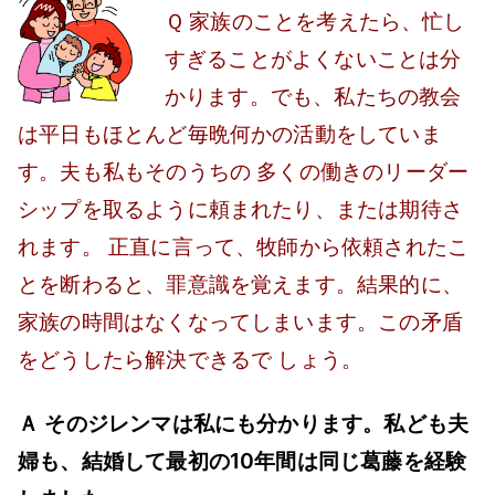
す
Ｑ 家族のことを考えたら、忙し
ぎ
すぎることがよくないことは分
る
かります。でも、私たちの教会
こ
は平日もほとんど毎晩何かの活動をしていま
と
が
す。夫も私もそのうちの 多くの働きのリーダー
よ
シップを取るように頼まれたり、または期待さ
く
れます。 正直に言って、牧師から依頼されたこ
な
とを断わると、罪意識を覚えます。結果的に、
い
家族の時間はなくなってしまいます。この矛盾
へ
をどうしたら解決できるで しょう。
の
Ａ そのジレンマは私にも分かります。私ども夫
婦も、結婚して最初の10年間は同じ葛藤を経験