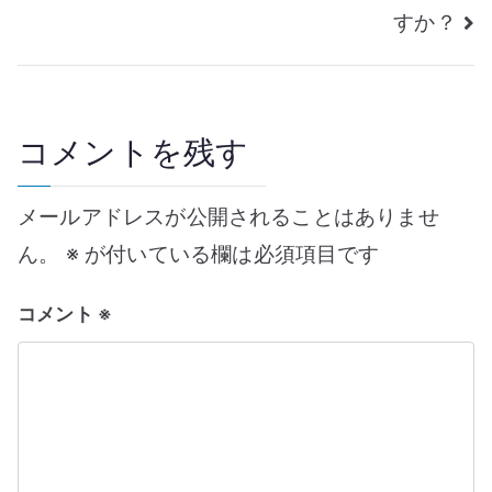
稿
すか？
ナ
ビ
コメントを残す
ゲ
ー
メールアドレスが公開されることはありませ
ん。
※
が付いている欄は必須項目です
シ
ョ
コメント
※
ン