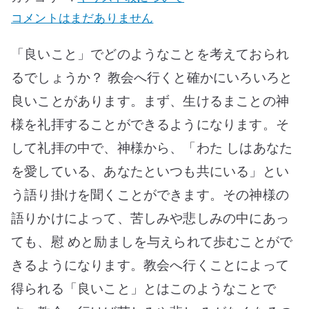
ス
教
コメントはまだありません
会
「良いこと」でどのようなことを考えておられ
へ
るでしょうか？ 教会へ行くと確かにいろいろと
行
良いことがあります。まず、生けるまことの神
く
と
様を礼拝することができるようになります。そ
ど
して礼拝の中で、神様から、「わた しはあなた
ん
を愛している、あなたといつも共にいる」とい
な
う語り掛けを聞くことができます。その神様の
良
語りかけによって、苦しみや悲しみの中にあっ
い
ても、慰 めと励ましを与えられて歩むことがで
こ
きるようになります。教会へ行くことによって
と
が
得られる「良いこと」とはこのようなことで
あ