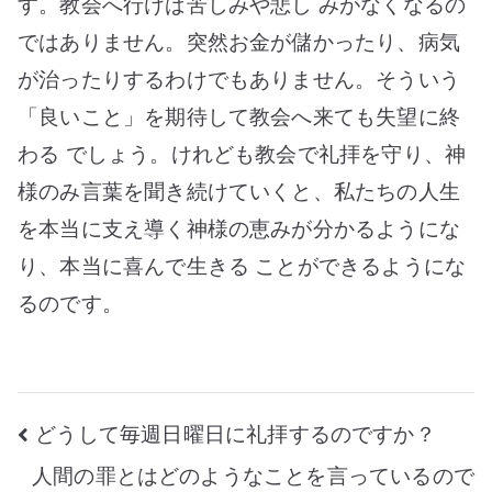
す。教会へ行けば苦しみや悲し みがなくなるの
る
ではありません。突然お金が儲かったり、病気
の
が治ったりするわけでもありません。そういう
で
「良いこと」を期待して教会へ来ても失望に終
す
わる でしょう。けれども教会で礼拝を守り、神
か？
様のみ言葉を聞き続けていくと、私たちの人生
へ
を本当に支え導く神様の恵みが分かるようにな
の
り、本当に喜んで生きる ことができるようにな
るのです。
投
どうして毎週日曜日に礼拝するのですか？
人間の罪とはどのようなことを言っているので