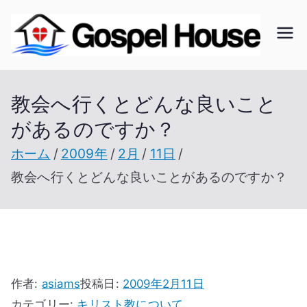
内
容
ゴ
北海
を
道の
ス
ス
教会
教会へ行くとどんな良いこと
キ
の無
があるのですか？
ッ
ペ
い未
プ
ホーム
2009年
2月
11日
開拓
ル
教会へ行くとどんな良いことがあるのですか？
地で
開拓
ハ
を進
ウ
む
作者:
asiams
投稿日:
2009年2月11日
カテゴリー:
キリスト教について