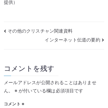
提供）
投
その他のクリスチャン関連資料
インターネット伝道の要約
稿
ナ
ビ
コメントを残す
ゲ
メールアドレスが公開されることはありませ
ー
ん。
※
が付いている欄は必須項目です
シ
コメント
※