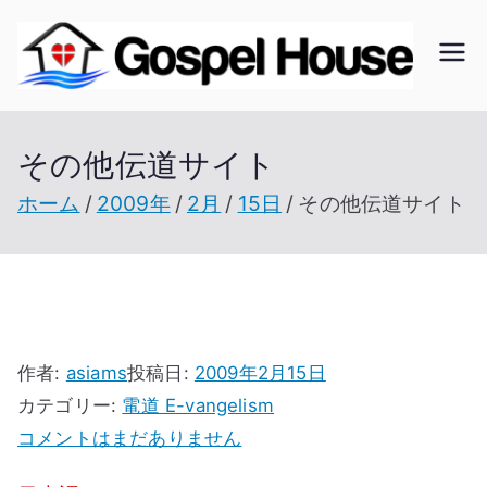
内
容
ゴ
北海
を
道の
ス
ス
教会
その他伝道サイト
キ
の無
ッ
ホーム
2009年
2月
15日
その他伝道サイト
ペ
い未
プ
開拓
ル
地で
開拓
ハ
を進
作者:
asiams
投稿日:
2009年2月15日
ウ
む
カテゴリー:
電道 E-vangelism
そ
コメントはまだありません
の