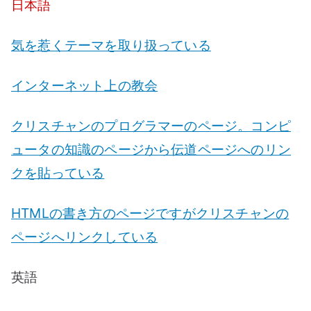
ス
日本語
他
伝
気を惹くテーマを取り扱っている
道
サ
インターネット上の教会
イ
ト
クリスチャンのプログラマーのページ。コンピ
へ
ュータの知識のページから伝道ページへのリン
の
クを貼っている
HTMLの書き方のページですがクリスチャンの
ページへリンクしている
英語