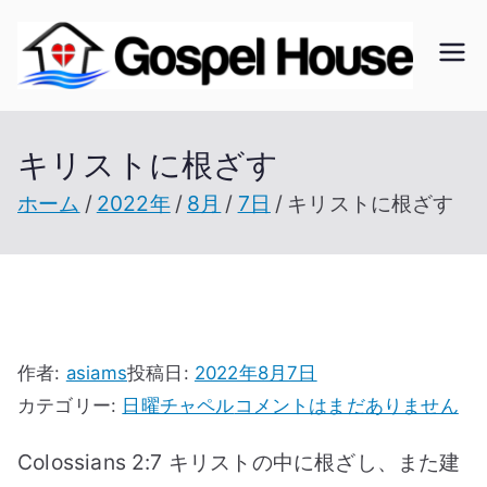
内
容
ゴ
北海
を
道の
ス
ス
教会
キリストに根ざす
キ
の無
ッ
ホーム
2022年
8月
7日
キリストに根ざす
ペ
い未
プ
開拓
ル
地で
開拓
ハ
を進
作者:
asiams
投稿日:
2022年8月7日
キ
ウ
む
カテゴリー:
日曜チャペル
コメントはまだありません
リ
Colossians 2:7 キリストの中に根ざし、また建
ス