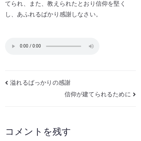
ス
てられ、また、教えられたとおり信仰を堅く
ト
し、あふれるばかり感謝しなさい。
に
根
ざ
す
へ
の
投
溢れるばっかりの感謝
信仰が建てられるために
稿
ナ
ビ
コメントを残す